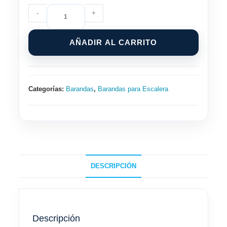
Baranda
-
+
de
Vidrio
AÑADIR AL CARRITO
para
Escalera
con
Soporte
Categorías:
Barandas
,
Barandas para Escalera
Tipo
Botón
de
Acero
Inoxidable
cantidad
DESCRIPCIÓN
Descripción