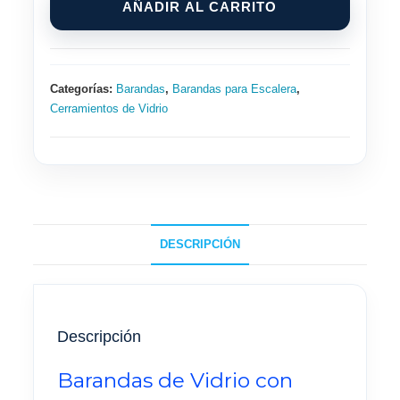
AÑADIR AL CARRITO
y
Postes
Acero
Inox
Categorías:
Barandas
,
Barandas para Escalera
,
Color
Cerramientos de Vidrio
Negro
cantidad
DESCRIPCIÓN
Descripción
Barandas de Vidrio con