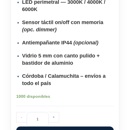
LED perimetral
— 3000K / 4000K /
6000K
Sensor táctil
on/off con
memoria
(opc. dimmer)
Antiempañante
IP44
(opcional)
Vidrio 5 mm
con canto pulido +
bastidor de aluminio
Córdoba / Calamuchita
– envíos a
todo el país
1000 disponibles
Espejo
-
+
Led
Rectangular