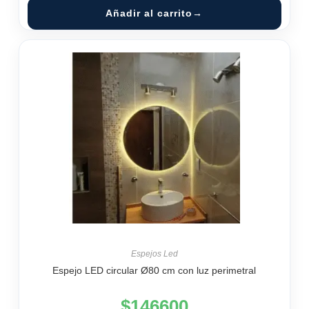
Añadir al carrito
Espejos Led
Espejo LED circular Ø80 cm con luz perimetral
$
146600