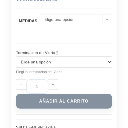
Elige una opción
MEDIDAS
Terminacion de Vidrio
*
Elegi la terminacion del Vidrio
Mampara
-
+
Corrediza
de
AÑADIR AL CARRITO
Vidrio
Templado
8
mm
SKU:
CF-MC-INOX-1F1C